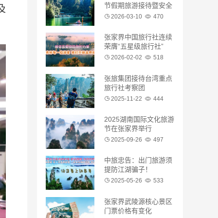
节假期旅游接待暨安全
及
生产工作复盘会
2026-03-10
470
张家界中国旅行社连续
荣膺“五星级旅行社”
2026-02-02
518
张旅集团接待台湾重点
旅行社考察团
2025-11-22
444
2025湖南国际文化旅游
节在张家界举行
2025-09-26
497
中旅忠告：出门旅游须
提防江湖骗子！
2025-05-26
533
张家界武陵源核心景区
门票价格有变化