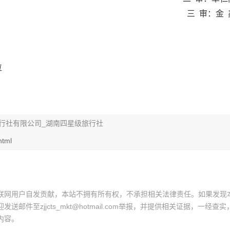
三  审：金 
位
行社有限公司_湖南四星级旅行社
html
联网用户自发贡献，本站不拥有所有权，不承担相关法律责任。如果发现
邮件至zjjcts_mkt@hotmail.com举报，并提供相关证据，一经查实
内容。