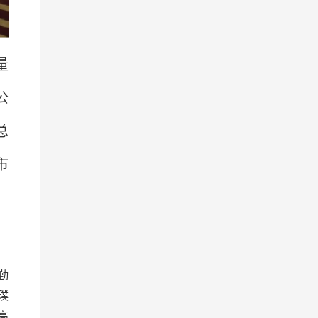
量
公
总
市
勤
 璞
高