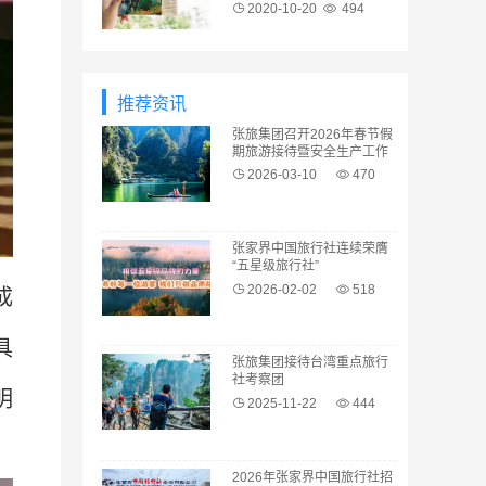
2020-10-20
494
推荐资讯
张旅集团召开2026年春节假
期旅游接待暨安全生产工作
复盘会
2026-03-10
470
张家界中国旅行社连续荣膺
“五星级旅行社”
2026-02-02
518
成
具
张旅集团接待台湾重点旅行
社考察团
明
2025-11-22
444
2026年张家界中国旅行社招