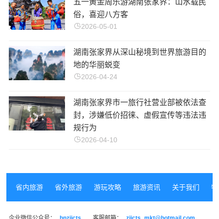
五一黄金周乐游湖南张家界：山水载民
俗，喜迎八方客
2026-05-01
湖南张家界从深山秘境到世界旅游目的
地的华丽蜕变
2026-04-24
湖南张家界市一旅行社营业部被依法查
封，涉嫌低价招徕、虚假宣传等违法违
规行为
2026-04-10
省内旅游
省外旅游
游玩攻略
旅游资讯
关于我们
特
企业微信公众号：
hnzjjcts
客服邮箱：
zjjcts_mkt@hotmail.com