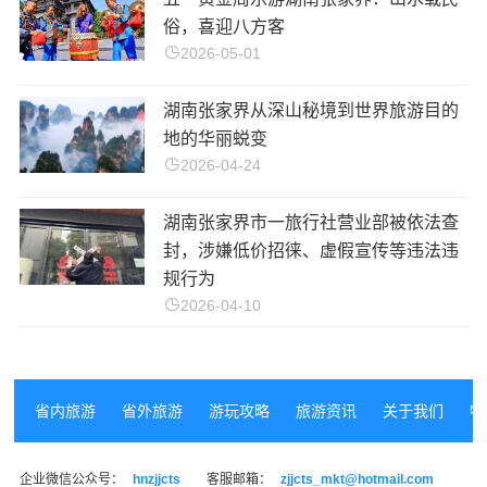
俗，喜迎八方客
2026-05-01
湖南张家界从深山秘境到世界旅游目的
地的华丽蜕变
2026-04-24
湖南张家界市一旅行社营业部被依法查
封，涉嫌低价招徕、虚假宣传等违法违
规行为
2026-04-10
省内旅游
省外旅游
游玩攻略
旅游资讯
关于我们
特
企业微信公众号：
hnzjjcts
客服邮箱：
zjjcts_mkt@hotmail.com