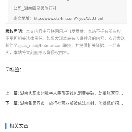
公司_湖南四星级旅行社
本文地址：
http://www.cts-hn.com/?lyqz/153.html
版权声明：
本文内容由互联网用户自发贡献，本站不拥有所有权，
不承担相关法律责任。如果发现本站有涉嫌抄袭的内容，欢迎发送
邮件至zjjcts_mkt@hotmail.com举报，并提供相关证据，一经查
实，本站将立刻删除涉嫌侵权内容。
标签：
上一篇:
湖南实现市州数字人民币硬钱包消费突破，助推张家界旅游消费支付革命
下一篇:
湖南张家界市一旅行社营业部被依法查封，涉嫌低价招徕、虚假宣传等违法违规行为
相关文章