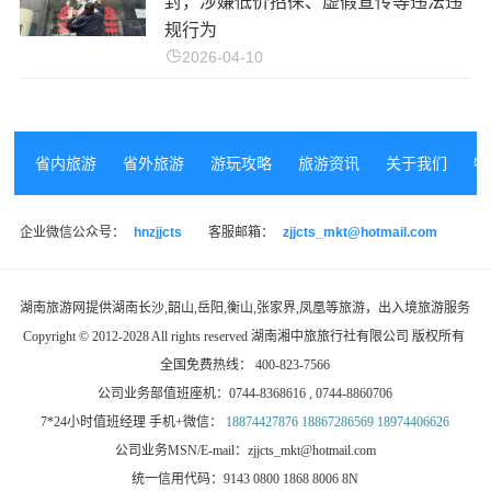
封，涉嫌低价招徕、虚假宣传等违法违
规行为
2026-04-10
省内旅游
省外旅游
游玩攻略
旅游资讯
关于我们
特
企业微信公众号：
hnzjjcts
客服邮箱：
zjjcts_mkt@hotmail.com
湖南旅游网
提供湖南长沙,韶山,岳阳,衡山,张家界,凤凰等旅游，出入境旅游服务
Copyright © 2012-2028 All rights reserved 湖南湘中旅旅行社有限公司 版权所有
全国免费热线： 400-823-7566
公司业务部值班座机：0744-8368616 , 0744-8860706
7*24小时值班经理 手机+微信：
18874427876 18867286569 18974406626
公司业务MSN/E-mail：zjjcts_mkt@hotmail.com
统一信用代码：9143 0800 1868 8006 8N