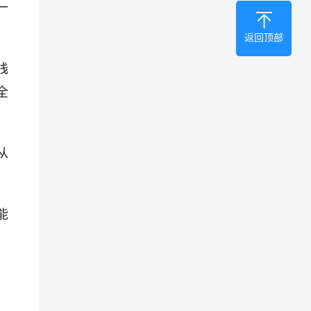
一
返回顶部
栈
全
从
能