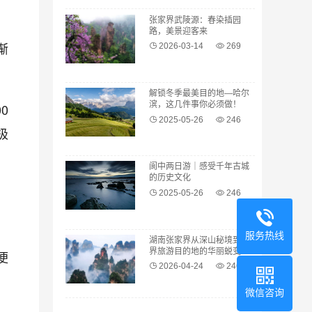
张家界武陵源：春染插园
路，美景迎客来
渐
2026-03-14
269
解锁冬季最美目的地—哈尔
滨，这几件事你必须做！
0
2025-05-26
246
极
阆中两日游｜感受千年古城
的历史文化
2025-05-26
246
服务热线
湖南张家界从深山秘境到世
界旅游目的地的华丽蜕变
便
2026-04-24
246
微信咨询