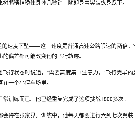
张树鹏稍稍稳住身体几秒钟，随即身着翼装纵身跃下。
公里的速度下坠——这一速度是普通高速公路限速的两倍。
小的偏差都可能改变他的飞行轨迹。
述飞行状态时说道，“需要高度集中注意力。”飞行完毕的
落在一个小停车场里。
常训练而已。他已经重复完成了这项挑战1800多次。
都会待在张家界。训练中，他每天都要进行六到七次翼装