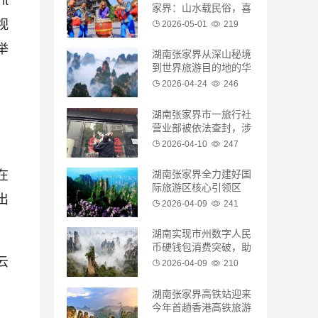
家界：山水载民俗，喜
视
迎八方客
2026-05-01
219
举
湖南张家界从深山秘境
到世界旅游目的地的华
丽蜕变
2026-04-24
246
湖南张家界市一旅行社
营业部被依法查封，涉
嫌低价招徕、虚假宣传
2026-04-10
247
等违法违规行为
在
湖南张家界全力建好国
际旅游区核心引领区
出
2026-04-09
241
湖南实现市州数字人民
币硬钱包消费突破，助
云
推张家界旅游消费支付
2026-04-09
210
革命
湖南张家界高铁站迎来
今年首趟香港高铁旅游