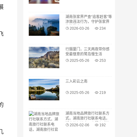
展
湖南张家界严查“追客赶客”等
涉旅违法行为，守护张家界
旅游秩序
2026-03-26
234
飞
行摄厦门，三天两夜带你感
受最惬意的鹭岛慢生活
2025-05-26
253
三入彩云之南
2025-05-26
219
的
湖南当地品牌旅行社联系方
式，湖南旅行社联系电话，
湖南旅行社官网客服电话微
2026-02-06
192
信号码
几