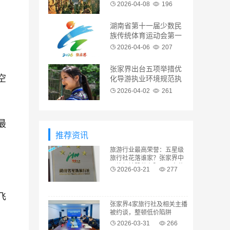
专列
2026-04-08
196
湖南省第十一届少数民
族传统体育运动会第一
次筹备工作会议在张家
2026-04-06
207
界市召开
张家界出台五项举措优
空
化导游执业环境规范执
业行为
2026-04-02
261
最
推荐资讯
旅游行业最高荣誉：五星级
旅行社花落谁家？张家界中
国旅行社股份有限公司喜获
2026-03-21
277
“五星级旅行社”行业最高殊荣
飞
张家界4家旅行社及相关主播
被约谈，整顿低价陷阱
2026-03-31
266