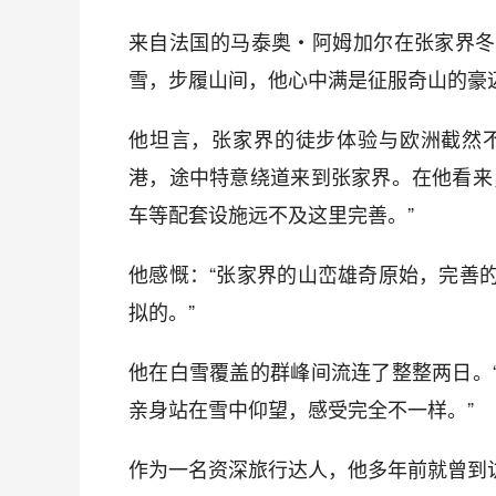
来自法国的马泰奥・阿姆加尔在张家界冬
雪，步履山间，他心中满是征服奇山的豪
他坦言，张家界的徒步体验与欧洲截然不
港，途中特意绕道来到张家界。在他看来
车等配套设施远不及这里完善。”
他感慨：“张家界的山峦雄奇原始，完善
拟的。”
他在白雪覆盖的群峰间流连了整整两日。
亲身站在雪中仰望，感受完全不一样。”
作为一名资深旅行达人，他多年前就曾到