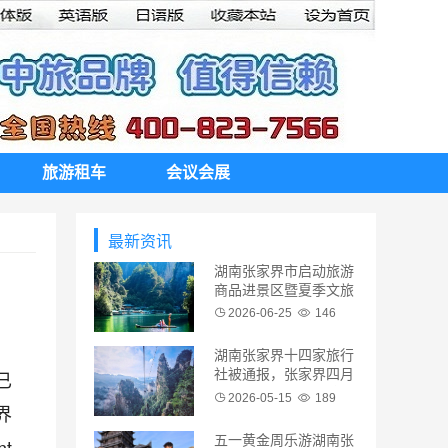
旅游租车
会议会展
最新资讯
湖南张家界市启动旅游
商品进景区暨夏季文旅
促消费活动
2026-06-25
146
湖南张家界十四家旅行
已
社被通报，张家界四月
涉诉较多旅行社黑榜名
2026-05-15
189
界
单
五一黄金周乐游湖南张
t